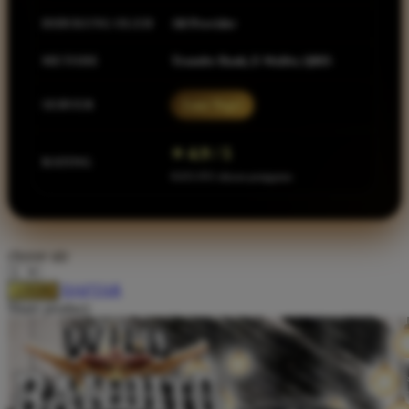
Squishmallows
DIDUKUNG OLEH
All Provider
Starbooks
METODE
Transfer Bank, E-Wallet, QRIS
Stick-O
SERVER
Luar Negri
Stokke
Sudocrem
⭐ 4.9 / 5
RATING
Sumimo
8.651.951 ulasan pengguna
Sunnylife
Sun-Staches
choose qty
Swimava
DAFTAR
LOGIN
T
Share product:
Tommee Tippee
Trunki
Tutti Bambini