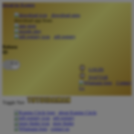
lewati ke Konten
download apps
download app from:
gift registry
Bahasa
ID
LOGIN
DAFTAR
Contact
Us
Toggle Nav
about Kanmo Circle
gift registry
store finder
contact us