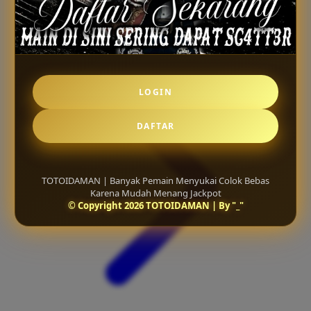
LOGIN
DAFTAR
TOTOIDAMAN | Banyak Pemain Menyukai Colok Bebas
Karena Mudah Menang Jackpot
© Copyright 2026 TOTOIDAMAN | By "_"