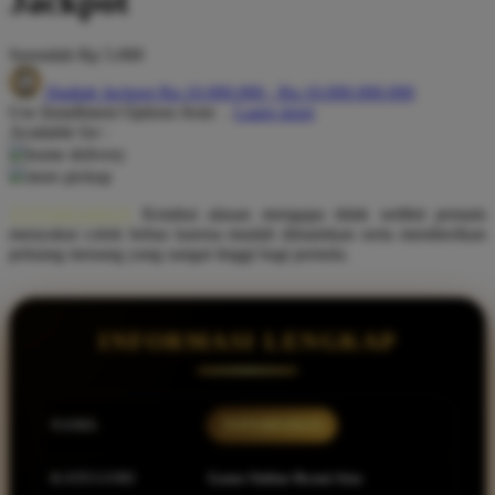
Jackpot
Q
Serendah
Rp 5.000
QV Baby
Hadiah Jackpot Rp.10.000.000 - Rp.10.000.000.000
Use Installment Options from
.
Laarn more
R
Available for :
home delivery
Real Shades
store pickup
Red Castle
TOTOIDAMAN
Ketahui alasan mengapa tidak sedikit pemain
menyukai colok bebas karena mudah dimainkan serta memberikan
Ribbon Madness
peluang menang yang sangat tinggi bagi pemula.
S
Sebamed
INFORMASI LENGKAP
Silver Cross
Simply Idea
NAMA
TOTOIDAMAN
Skip Hop
Spectra
KATEGORI
Game Online Resmi Asia