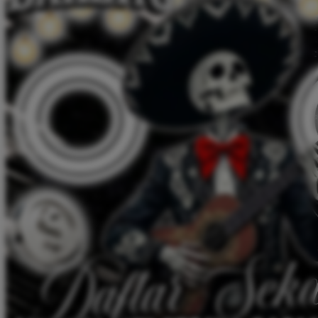
Twistshake
TY Toys
U
V
Veja
Vitaflow
Vtech
W
Waterland
Wellness
X